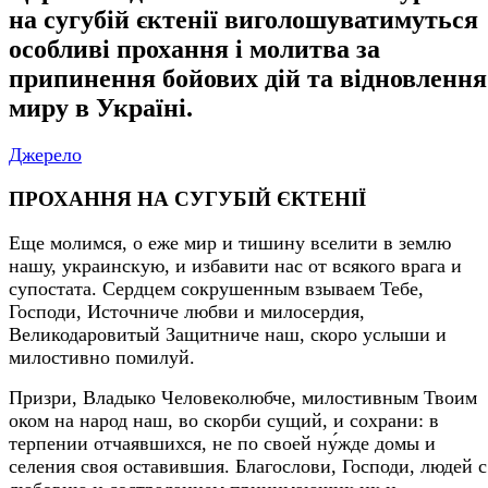
на сугубій єктенії виголошуватимуться
особливі прохання і молитва за
припинення бойових дій та відновлення
миру в Україні.
Джерело
ПРОХАННЯ НА СУГУБІЙ ЄКТЕНІЇ
Еще молимся, о еже мир и тишину вселити в землю
нашу, украинскую, и избавити нас от всякого врага и
супостата. Сердцем сокрушенным взываем Тебе,
Господи, Источниче любви и милосердия,
Великодаровитый Защитниче наш, скоро услыши и
милостивно помилуй.
Призри, Владыко Человеколюбче, милостивным Твоим
оком на народ наш, во скорби сущий, и сохрани: в
терпении отчаявшихся, не по своей ну́жде домы и
селения своя оставившия. Благослови, Господи, людей с