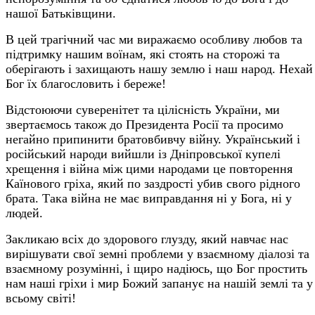
нашої Батьківщини.
В цей трагічний час ми виражаємо особливу любов та
підтримку нашим воїнам, які стоять на сторожі та
оберігають і захищають нашу землю і наш народ. Нехай
Бог їх благословить і береже!
Відстоюючи суверенітет та цілісність України, ми
звертаємось також до Президента Росії та просимо
негайно припинити братовбивчу війну. Український і
російський народи вийшли із Дніпровської купелі
хрещення і війна між цими народами це повторення
Каїнового гріха, який по заздрості убив свого рідного
брата. Така війна не має виправдання ні у Бога, ні у
людей.
Закликаю всіх до здорового глузду, який навчає нас
вирішувати свої земні проблеми у взаємному діалозі та
взаємному розумінні, і щиро надіюсь, що Бог простить
нам наші гріхи і мир Божий запанує на нашій землі та у
всьому світі!