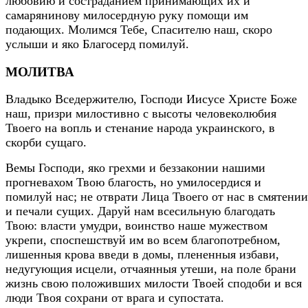
любовию и состраданием принимающих их и
самарянинову милосердную руку помощи им
подающих. Молимся Тебе, Спасителю наш, скоро
услыши и яко Благосерд помилуй.
МОЛИТВА
Владыко Вседержителю, Господи Иисусе Христе Боже
наш, призри милостивно с высоты человеколюбия
Твоего на вопль и стенание народа украинского, в
скорби сущаго.
Вемы Господи, яко грехми и беззаконии нашими
прогневахом Твою благость, но умилосердися и
помилуй нас; не отврати Лица Твоего от нас в смятении
и печали сущих. Даруй нам всесильную благодать
Твою: власти умудри, воинство наше мужеством
укрепи, споспешствуй им во всем благопотребном,
лишенныя крова введи в домы, плененныя избави,
недугующия исцели, отчаянныя утеши, на поле брани
жизнь свою положивших милости Твоей сподоби и вся
люди Твоя сохрани от врага и супостата.