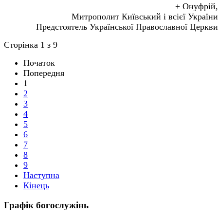
+ Онуфрій,
Митрополит Київський і всієї України
Предстоятель Української Православної Церкви
Сторінка 1 з 9
Початок
Попередня
1
2
3
4
5
6
7
8
9
Наступна
Кінець
Графік богослужінь