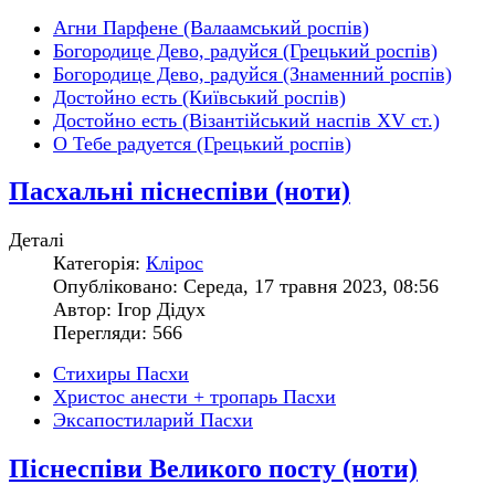
Агни Парфене (Валаамський роспів)
Богородице Дево, радуйся (Грецький роспів)
Богородице Дево, радуйся (Знаменний роспів)
Достойно есть (Київський роспів)
Достойно есть (Візантійський наспів XV ст.)
О Тебе радуется (Грецький роспів)
Пасхальні піснеспіви (ноти)
Деталі
Категорія:
Клірос
Опубліковано: Середа, 17 травня 2023, 08:56
Автор: Ігор Дідух
Перегляди: 566
Стихиры Пасхи
Христос анести + тропарь Пасхи
Эксапостиларий Пасхи
Піснеспіви Великого посту (ноти)