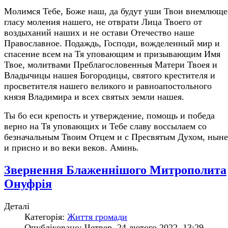
Молимся Тебе, Боже наш, да будут уши Твои внемлюще
гласу моления нашего, не отврати Лица Твоего от
воздыханий наших и не остави Отечество наше
Православное. Подаждь, Господи, вожделенный мир и
спасение всем на Тя уповающим и призывающим Имя
Твое, молитвами Преблагословенныя Матери Твоея и
Владычицы нашея Богородицы, святого крестителя и
просветителя нашего великого и равноапостольного
князя Владимира и всех святых земли нашея.
Ты бо еси крепость и утверждение, помощь и победа
верно на Тя уповающих и Тебе славу воссылаем со
безначальным Твоим Отцем и с Пресвятым Духом, ныне
и присно и во веки веков. Аминь.
Звернення Блаженнішого Митрополита
Онуфрія
Деталі
Категорія:
Життя громади
Опубліковано: Четвер, 24 лютого 2022, 13:29