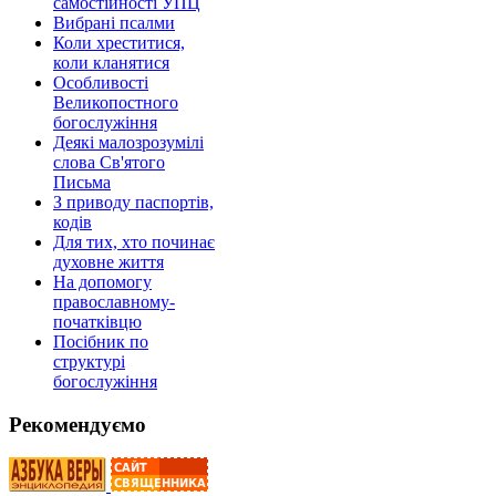
самостійності УПЦ
Вибрані псалми
Коли хреститися,
коли кланятися
Особливості
Великопостного
богослужіння
Деякі малозрозумілі
слова Св'ятого
Письма
З приводу паспортів,
кодів
Для тих, хто починає
духовне життя
На допомогу
православному-
початківцю
Посібник по
структурі
богослужіння
Рекомендуємо