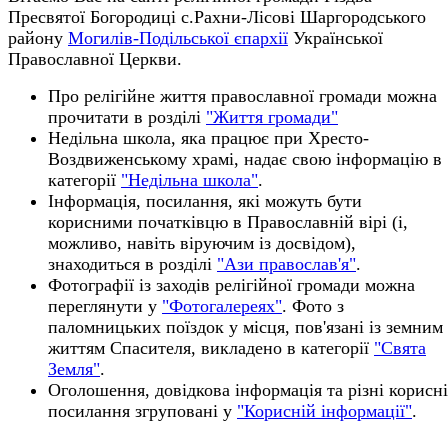
Пресвятої Богородиці с.Рахни-Лісові Шаргородського
району
Могилів-Подільської єпархії
Української
Православної Церкви.
Про релігійне життя православної громади можна
прочитати в розділі
"Життя громади"
Недільна школа, яка працює при Хресто-
Воздвиженському храмі, надає свою інформацію в
категорії
"Недільна школа"
.
Інформація, посилання, які можуть бути
корисними початківцю в Православній вірі (і,
можливо, навіть віруючим із досвідом),
знаходиться в розділі
"Ази православ'я"
.
Фотографії із заходів релігійної громади можна
переглянути у
"Фотогалереях"
. Фото з
паломницьких поїздок у місця, пов'язані із земним
життям Спасителя, викладено в категорії
"Свята
Земля"
.
Оголошення, довідкова інформація та різні корисні
посилання згруповані у
"Корисній інформації"
.