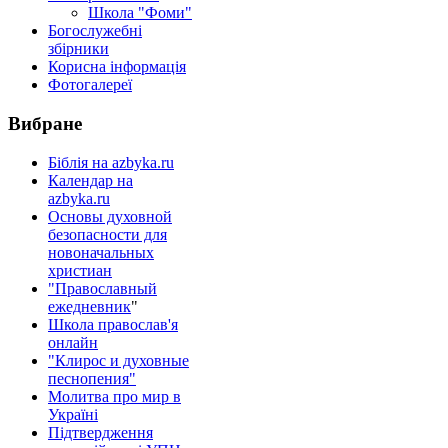
Школа "Фоми"
Богослужебні
збірники
Корисна інформація
Фотогалереї
Вибране
Біблія на azbyka.ru
Календар на
azbyka.ru
Основы духовной
безопасности для
новоначальных
христиан
"Православный
ежедневник
"
Школа православ'я
онлайн
"Клирос и духовные
песнопения"
Молитва про мир в
Україні
Підтвердження