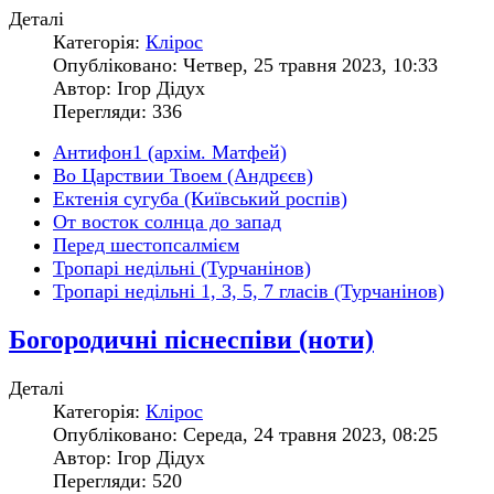
Деталі
Категорія:
Клірос
Опубліковано: Четвер, 25 травня 2023, 10:33
Автор: Ігор Дідух
Перегляди: 336
Антифон1 (архім. Матфей)
Во Царствии Твоем (Андрєєв)
Ектенія сугуба (Київський роспів)
От восток солнца до запад
Перед шестопсалмієм
Тропарі недільні (Турчанінов)
Тропарі недільні 1, 3, 5, 7 гласів (Турчанінов)
Богородичні піснеспіви (ноти)
Деталі
Категорія:
Клірос
Опубліковано: Середа, 24 травня 2023, 08:25
Автор: Ігор Дідух
Перегляди: 520