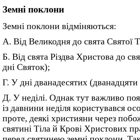
Земні поклони
Земні поклони відміняються:
А. Від Великодня до свята Святої Т
Б. Від свята Різдва Христова до с
дні Святок);
Г. У дні дванадесятих (дванадцяти 
Д. У неділі. Однак тут важливо по
із давнини неділя користувався о
проте, деякі християни через побо
святині Тіла й Крові Христових пра
перед святинею земні поклони. Так