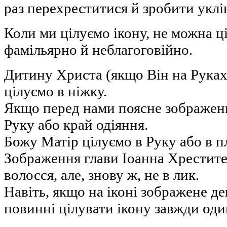
раз перехреститися й зробити уклі
Коли ми цілуємо ікону, не можна ці
фамільярно й неблагоговійно.
Дитину Христа (якщо Він на Руках
цілуємо в ніжку.
Якщо перед нами поясне зображен
Руку або край одіяння.
Божу Матір цілуємо в Руку або в пл
Зображення глави Іоанна Хрестите
волосся, але, знову ж, не в лик.
Навіть, якщо на іконі зображене де
повинні цілувати ікону завжди оди