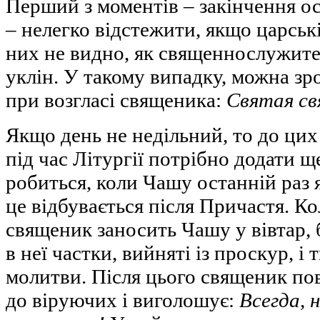
Перший з моментів – закінчення о
– нелегко відстежити, якщо царські
них не видно, як священнослужите
уклін. У такому випадку, можна зр
при возгласі священика:
Святая с
Якщо день не недільний, то до цих
під час Літургії потрібно додати щ
робиться, коли Чашу останній раз
це відбувається після Причастя. Ко
священик заносить Чашу у вівтар,
в неї частки, вийняті із проскур, і
молитви. Після цього священик по
до віруючих і виголошує:
Всегда, 