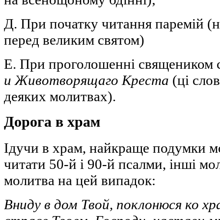
Д. При початку читання паремій (
перед великим святом)
Е. При проголошенні священиком 
и Животворящаго Креста
(ці слов
деяких молитвах).
Дорога в храм
Ідучи в храм, найкраще подумки м
читати 50-й і 90-й псалми, інші мо
молитва на цей випадок:
Вниду в дом Твой, поклонюся ко хр