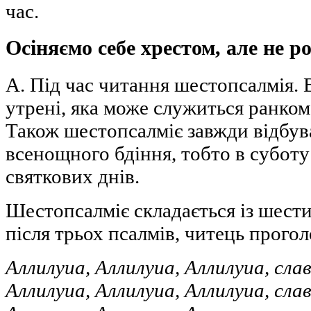
час.
Осіняємо себе хрестом, але не 
А. Під час читання шестопсалмія. 
утрені, яка може служиться ранком,
Також шестопсалміє завжди відбува
всенощного бдіння, тобто в суботу
святкових днів.
Шестопсалміє складається із шести
після трьох псалмів, читець прого
Аллилуиа, Аллилуиа, Аллилуиа, сла
Аллилуиа, Аллилуиа, Аллилуиа, сла