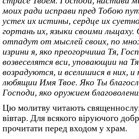
страсе Твоем. Господи, настави м
моих ради исправи пред Тобою пут
устех их истины, сердце их суетн
гортань их, языки своими льщаху. 
отпадут от мыслей своих, по мно
изрини я, яко преогорчиша Тя, Гос
возвеселятся вси, уповающии на Тя,
возрадуются, и вселишися в них, и
любящии Имя Твое. Яко Ты благос
Господи, яко оружием благоволения
Цю молитву читають священнослуж
вівтар. Для всякого віруючого доб
прочитати перед входом у храм.