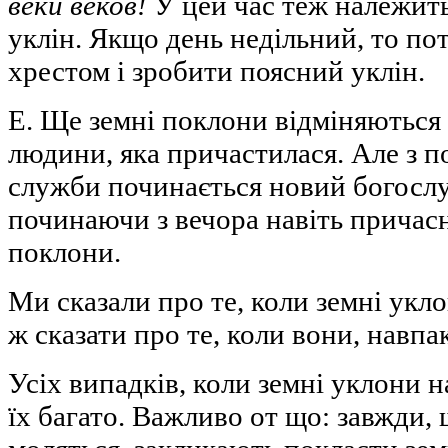
веки веков
!
У цей час теж належит
уклін. Якщо день недільний, то по
хрестом і зробити поясний уклін.
Е. Ще земні поклони відміняються 
людини, яка причастилася. Але з п
служби починається новий богосл
починаючи з вечора навіть причас
поклони.
Ми сказали про те, коли земні укл
ж сказати про те, коли вони, навпа
Усіх випадків, коли земні уклони н
їх багато. Важливо от що: завжди,