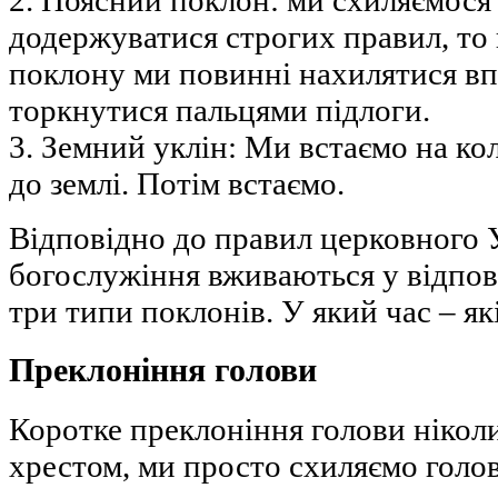
2. Поясний поклон: ми схиляємося
додержуватися строгих правил, то 
поклону ми повинні нахилятися вп
торкнутися пальцями підлоги.
3. Земний уклін: Ми встаємо на ко
до землі. Потім встаємо.
Відповідно до правил церковного У
богослужіння вживаються у відпов
три типи поклонів. У який час – які
Преклоніння голови
Коротке преклоніння голови нікол
хрестом, ми просто схиляємо голов