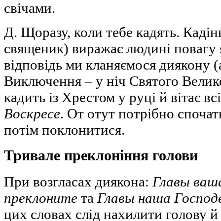
свічами.
Д. Щоразу, коли тебе кадять. Каді
священик) виражає людині повагу 
відповідь ми кланяємося диякону (
Виключення – у ніч Святого Велик
кадить із Хрестом у руці й вітає в
Воскресе
. От отут потрібно спочат
потім поклонитися.
Тривале преклоніння голови
При возгласах диякона:
Главы ваш
преклоните
та
Главы наша Господ
цих словах слід нахилити голову й 