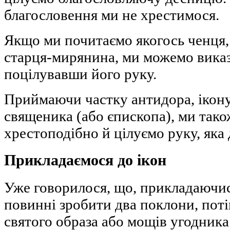
благословення ми не хрестимося.
Якщо ми почитаємо якогось ченця, 
старця-мирянина, ми можемо виказ
поцілувавши його руку.
Приймаючи частку антидора, ікону
священика (або єпископа), ми тако
хрестоподібно й цілуємо руку, яка
Прикладаємося до ікон
Уже говорилося, що, прикладаючис
повинні зробити два поклони, пот
святого образа або мощів угодника