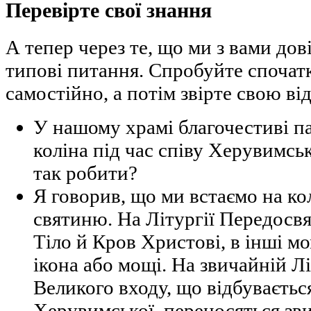
Перевірте свої знання
А тепер через те, що ми з вами дов
типові питання. Спробуйте спочатк
самостійно, а потім звірте свою ві
У нашому храмі благочестиві п
коліна під час співу Херувимськ
так робити?
Я говорив, що ми встаємо на ко
святиню. На Літургії Передосвя
Тіло й Кров Христові, в інші м
ікона або мощі. На звичайній Лі
Великого входу, що відбувається
Херувимської, переносяться звич