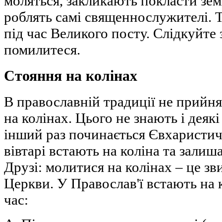
моляться, закликають покласти зем
роблять самі священнослужителі. Т
під час Великого посту. Слідкуйте 
помилитеся.
Стояння на колінах
В православній традиції не прийня
на колінах. Цього не знають і дея
інший раз починається Євхаристичн
вівтарі встають на коліна та залиш
Друзі: молитися на колінах – це з
Церкви. У Православ'ї встають на 
час: