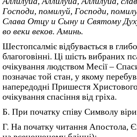
Аллилуиа, Аллилуиа, Аллилуиа, сла
Господи, помилуй, Господи, помилу
Слава Отцу и Сыну и Святому Духу,
во веки веков. Аминь.
Шестопсалміє відбувається в глибо
благоговінні. Ці шість вибраних п
очікування людством Месії – Спас
позначає той стан, у якому перебу
напередодні Пришестя Христового
очікування спасіння від гріха.
Б. При початку співу Символу віри
Г. На початку читання Апостола, Єв
на всенощоному бдінні);