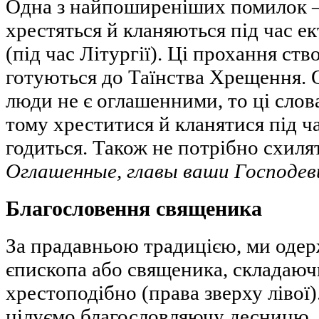
Одна з найпоширеніших помилок –
хрестяться й кланяються під час е
(під час Літургії). Ці прохання ст
готуються до Таїнства Хрещення. 
люди не є оглашенними, то ці слова
тому хреститися й кланятися під час
годиться. Також не потрібно схиля
Оглашенные, главы ваши Господев
Благословення священика
За прадавньою традицією, ми оде
єпископа або священика, складаюч
хрестоподібно (права зверху лівої)
цілуємо благословляючу десницю.