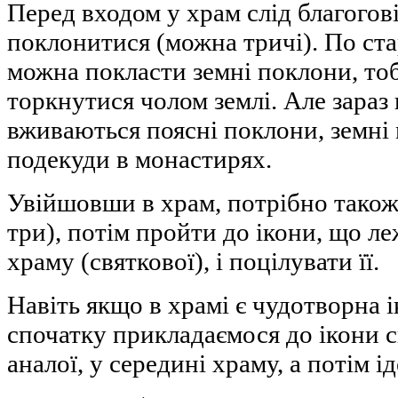
Перед входом у храм слід благогов
поклонитися (можна тричі). По ста
можна покласти земні поклони, тоб
торкнутися чолом землі. Але зараз
вживаються поясні поклони, земні 
подекуди в монастирях.
Увійшовши в храм, потрібно також
три), потім пройти до ікони, що ле
храму (святкової), і поцілувати її.
Навіть якщо в храмі є чудотворна і
спочатку прикладаємося до ікони с
аналої, у середині храму, а потім і