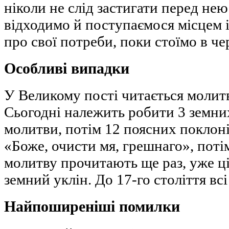
ніколи не слід застигати перед не
відходимо й поступаємося місцем
про свої потреби, поки стоїмо в чер
Особливі випадки
У Великому пості читається молит
Сьогодні належить робити 3 земни
молитви, потім 12 поясних поклон
«Боже, очисти мя, грешнаго», потім,
молитву прочитають ще раз, уже ці
земний уклін. До 17-го століття вс
Найпоширеніші помилки