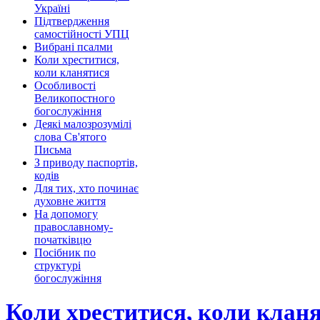
Україні
Підтвердження
самостійності УПЦ
Вибрані псалми
Коли хреститися,
коли кланятися
Особливості
Великопостного
богослужіння
Деякі малозрозумілі
слова Св'ятого
Письма
З приводу паспортів,
кодів
Для тих, хто починає
духовне життя
На допомогу
православному-
початківцю
Посібник по
структурі
богослужіння
Коли хреститися, коли клан