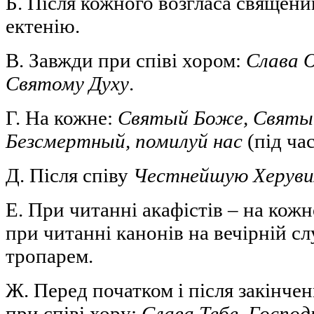
Б. Після кожного возгласа священи
ектенію.
В. Завжди при співі хором:
Слава 
Святому Духу
.
Г. На кожне:
Святый Боже, Святы
Безсмертный, помилуй нас
(під час
Д. Після співу
Честнейшую Херув
Е. При читанні акафістів – на кожн
при читанні канонів на вечірній с
тропарем.
Ж. Перед початком і після закінче
при співі хору:
Слава Тебе, Господ