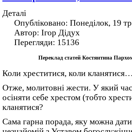
Деталі
Опубліковано: Понеділок, 19 тр
Автор: Ігор Дідух
Перегляди: 15136
Переклад статей Костянтина Пархом
Коли хреститися, коли кланятися
Отже, молитовні жести. У який ча
осіняти себе хрестом (тобто хрести
кланятися?
Сама гарна порада, яку можна дати
незнайомій з Уставом богослужінн