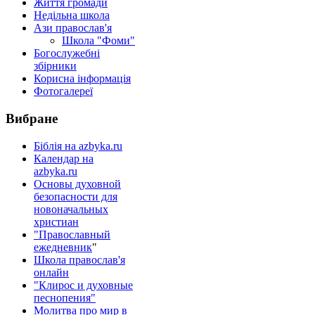
Життя громади
Недільна школа
Ази православ'я
Школа "Фоми"
Богослужебні
збірники
Корисна інформація
Фотогалереї
Вибране
Біблія на azbyka.ru
Календар на
azbyka.ru
Основы духовной
безопасности для
новоначальных
христиан
"Православный
ежедневник
"
Школа православ'я
онлайн
"Клирос и духовные
песнопения"
Молитва про мир в