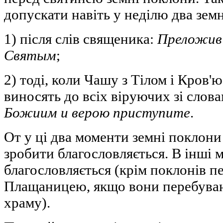
допускати навіть у неділю два зем
1) після слів священика:
Преложив
Святым
;
2) тоді, коли Чашу з Тілом і Кров
виносять до всіх віруючих зі слов
Божиим и верою приступите
.
От у ці два моменти земні поклони
зробити благословляється. В інші 
благословляється (крім поклонів п
Плащаницею, якщо вони перебува
храму).