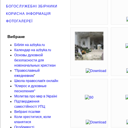
БОГОСЛУЖЕБНІ ЗБІРНИКИ
КОРИСНА ІНФОРМАЦІЯ
ФОТОГАЛЕРЕЇ
Вибране
Біблія на azbyka.ru
Календар на azbyka.ru
Основы духовной
безопасности для
новоначальных христиан
"Православный
ежедневник
"
Школа православ'я онлайн
"Клирос и духовные
песнопения"
Молитва про мир в Україні
Підтвердження
самостійності УПЦ
Вибрані псалми
Коли хреститися, коли
кланятися
Особливості