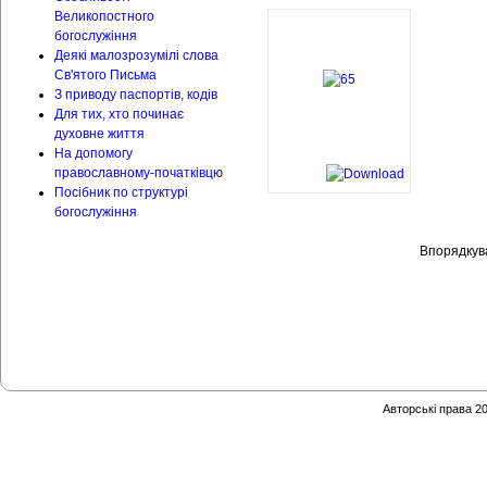
Великопостного
богослужіння
Деякі малозрозумілі слова
Св'ятого Письма
З приводу паспортів, кодів
Для тих, хто починає
духовне життя
На допомогу
православному-початківцю
Посібник по структурі
богослужіння
Впорядку
Авторські права 2