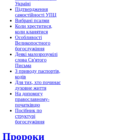
Україні
Підтвердження
самостійності УПЦ
Вибрані псалми
Коли хреститися,
коли кланятися
Особливості
Великопостного
богослужіння
Деякі малозрозумілі
слова Св'ятого
Письма
З приводу паспортів,
кодів
Для тих, хто починає
духовне життя
На допомогу
православному-
початківцю
Посібник по
структурі
богослужіння
Пророки