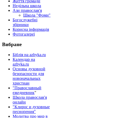
Життя громади
Недільна школа
Ази православ'я
Школа "Фоми"
Богослужебні
збірники
Корисна інформація
Фотогалереї
Вибране
Біблія на azbyka.ru
Календар на
azbyka.ru
Основы духовной
безопасности для
новоначальных
христиан
"Православный
ежедневник
"
Школа православ'я
онлайн
"Клирос и духовные
песнопения"
Молитва про мир в