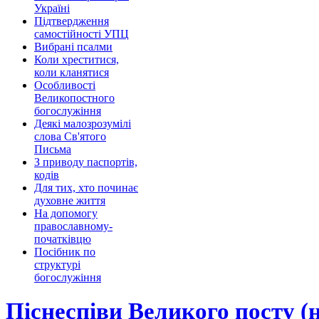
Україні
Підтвердження
самостійності УПЦ
Вибрані псалми
Коли хреститися,
коли кланятися
Особливості
Великопостного
богослужіння
Деякі малозрозумілі
слова Св'ятого
Письма
З приводу паспортів,
кодів
Для тих, хто починає
духовне життя
На допомогу
православному-
початківцю
Посібник по
структурі
богослужіння
Піснеспіви Великого посту (