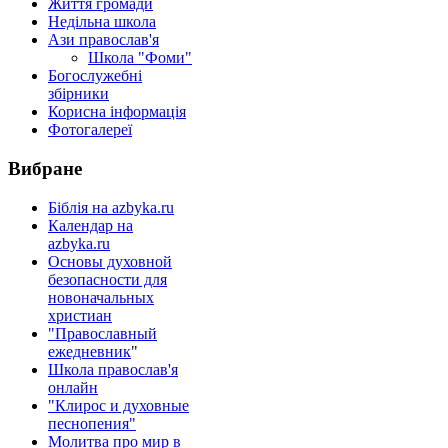
Життя громади
Недільна школа
Ази православ'я
Школа "Фоми"
Богослужебні
збірники
Корисна інформація
Фотогалереї
Вибране
Біблія на azbyka.ru
Календар на
azbyka.ru
Основы духовной
безопасности для
новоначальных
христиан
"Православный
ежедневник
"
Школа православ'я
онлайн
"Клирос и духовные
песнопения"
Молитва про мир в